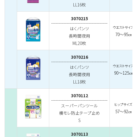
LL16枚
3070215
ウエストサイズ
はくパンツ
70～95
㎝
長時間夜用
ML20枚
3070216
ウエストサイズ
はくパンツ
90～125
㎝
長時間夜用
LL18枚
3070112
ヒップサイズ
スーパーパンツール
57～92
㎝
横モレ防止テープ止め
S
3070113