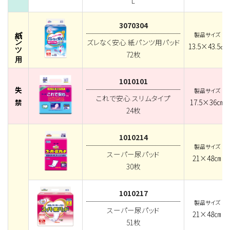
L
3070304
紙パンツ用
製品サイズ
ズレなく安心 紙パンツ用パッド
13.5×43.5
㎝
72枚
1010101
失
製品サイズ
これで安心 スリムタイプ
禁
17.5×36㎝
24枚
1010214
製品サイズ
スーパー尿パッド
21×48㎝
30枚
1010217
製品サイズ
スーパー尿パッド
21×48㎝
51枚