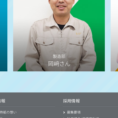
製造部
岡﨑さん
情報
採用情報
特紙の想い
募集要項